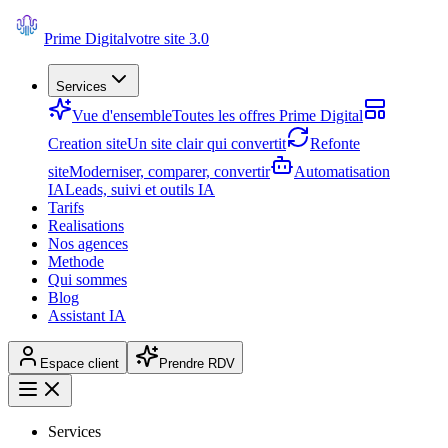
Prime Digital
votre site 3.0
Services
Vue d'ensemble
Toutes les offres Prime Digital
Creation site
Un site clair qui convertit
Refonte
site
Moderniser, comparer, convertir
Automatisation
IA
Leads, suivi et outils IA
Tarifs
Realisations
Nos agences
Methode
Qui sommes
Blog
Assistant IA
Espace client
Prendre RDV
Services