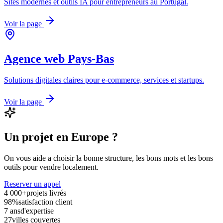
Sites modernes et outils IA pour entrepreneurs au Portugal.
Voir la page
Agence web
Pays-Bas
Solutions digitales claires pour e-commerce, services et startups.
Voir la page
Un projet en Europe ?
On vous aide a choisir la bonne structure, les bons mots et les bons
outils pour vendre localement.
Reserver un appel
4 000+
projets livrés
98%
satisfaction client
7 ans
d'expertise
27
villes couvertes