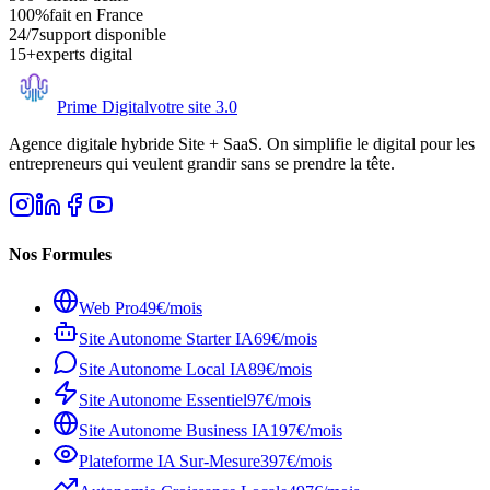
100%
fait en France
24/7
support disponible
15+
experts digital
Prime Digital
votre site 3.0
Agence digitale hybride Site + SaaS. On simplifie le digital pour les
entrepreneurs qui veulent grandir sans se prendre la tête.
Nos Formules
Web Pro
49€/mois
Site Autonome Starter IA
69€/mois
Site Autonome Local IA
89€/mois
Site Autonome Essentiel
97€/mois
Site Autonome Business IA
197€/mois
Plateforme IA Sur-Mesure
397€/mois