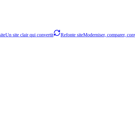
ite
Un site clair qui convertit
Refonte site
Moderniser, comparer, conv