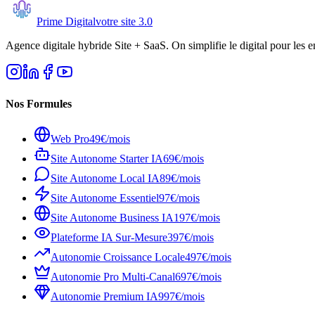
Prime Digital
votre site 3.0
Agence digitale hybride Site + SaaS. On simplifie le digital pour les e
Nos Formules
Web Pro
49€/mois
Site Autonome Starter IA
69€/mois
Site Autonome Local IA
89€/mois
Site Autonome Essentiel
97€/mois
Site Autonome Business IA
197€/mois
Plateforme IA Sur-Mesure
397€/mois
Autonomie Croissance Locale
497€/mois
Autonomie Pro Multi-Canal
697€/mois
Autonomie Premium IA
997€/mois