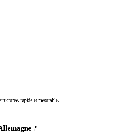
tructuree, rapide et mesurable.
Allemagne
?