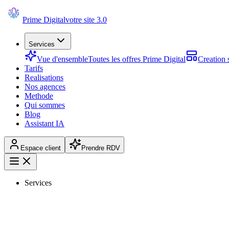
Prime Digital
votre site 3.0
Services
Vue d'ensemble
Toutes les offres Prime Digital
Creation s
Tarifs
Realisations
Nos agences
Methode
Qui sommes
Blog
Assistant IA
Espace client
Prendre RDV
Services