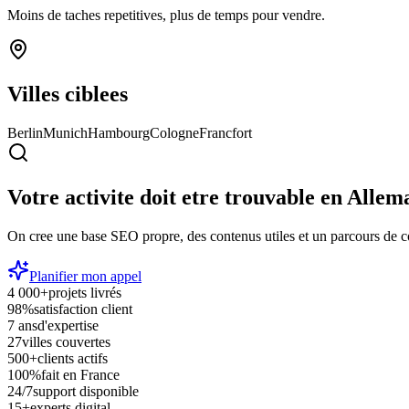
Moins de taches repetitives, plus de temps pour vendre.
Villes ciblees
Berlin
Munich
Hambourg
Cologne
Francfort
Votre activite doit etre trouvable en
Allem
On cree une base SEO propre, des contenus utiles et un parcours de c
Planifier mon appel
4 000+
projets livrés
98%
satisfaction client
7 ans
d'expertise
27
villes couvertes
500+
clients actifs
100%
fait en France
24/7
support disponible
15+
experts digital