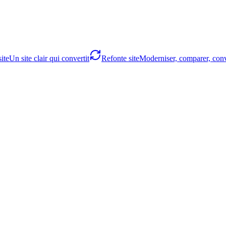
ite
Un site clair qui convertit
Refonte site
Moderniser, comparer, conv