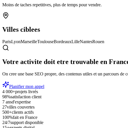
Moins de taches repetitives, plus de temps pour vendre.
Villes ciblees
Paris
Lyon
Marseille
Toulouse
Bordeaux
Lille
Nantes
Rouen
Votre activite doit etre trouvable en
Franc
On cree une base SEO propre, des contenus utiles et un parcours de c
Planifier mon appel
4 000+
projets livrés
98%
satisfaction client
7 ans
d'expertise
27
villes couvertes
500+
clients actifs
100%
fait en France
24/7
support disponible
15+
experts digital