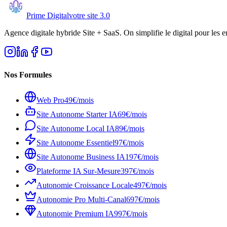
Prime Digital
votre site 3.0
Agence digitale hybride Site + SaaS. On simplifie le digital pour les e
Nos Formules
Web Pro
49€/mois
Site Autonome Starter IA
69€/mois
Site Autonome Local IA
89€/mois
Site Autonome Essentiel
97€/mois
Site Autonome Business IA
197€/mois
Plateforme IA Sur-Mesure
397€/mois
Autonomie Croissance Locale
497€/mois
Autonomie Pro Multi-Canal
697€/mois
Autonomie Premium IA
997€/mois