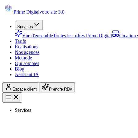
Prime Digital
votre site 3.0
Services
Vue d'ensemble
Toutes les offres Prime Digital
Creation s
Tarifs
Realisations
Nos agences
Methode
Qui sommes
Blog
Assistant IA
Espace client
Prendre RDV
Services