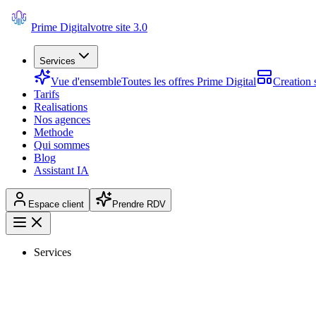
Prime Digital
votre site 3.0
Services
Vue d'ensemble
Toutes les offres Prime Digital
Creation s
Tarifs
Realisations
Nos agences
Methode
Qui sommes
Blog
Assistant IA
Espace client
Prendre RDV
Services