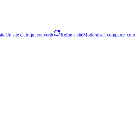
ite
Un site clair qui convertit
Refonte site
Moderniser, comparer, conv