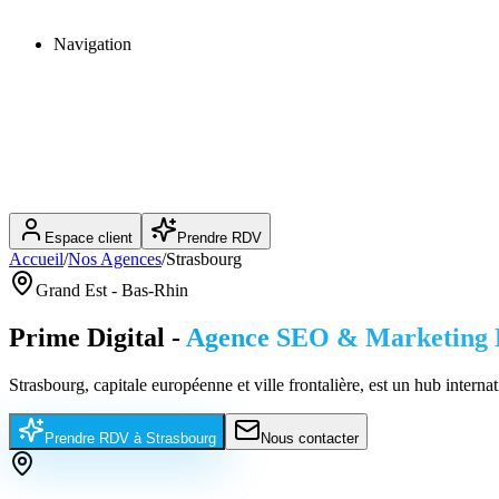
Navigation
Espace client
Prendre RDV
Accueil
/
Nos Agences
/
Strasbourg
Grand Est
-
Bas-Rhin
Prime Digital -
Agence SEO & Marketing D
Strasbourg, capitale européenne et ville frontalière, est un hub inter
Prendre RDV à
Strasbourg
Nous contacter