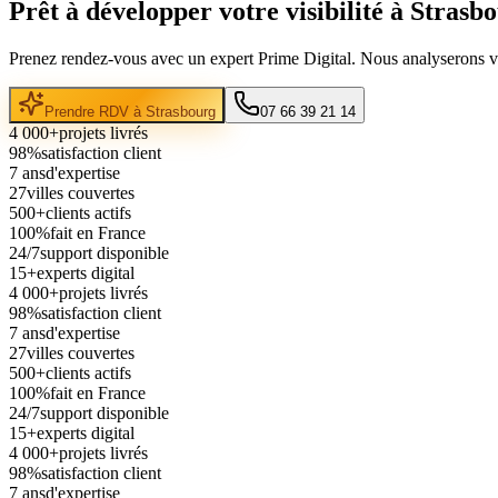
Prêt à développer votre visibilité à
Strasb
Prenez rendez-vous avec un expert Prime Digital. Nous analyserons vot
Prendre RDV à
Strasbourg
07 66 39 21 14
4 000+
projets livrés
98%
satisfaction client
7 ans
d'expertise
27
villes couvertes
500+
clients actifs
100%
fait en France
24/7
support disponible
15+
experts digital
4 000+
projets livrés
98%
satisfaction client
7 ans
d'expertise
27
villes couvertes
500+
clients actifs
100%
fait en France
24/7
support disponible
15+
experts digital
4 000+
projets livrés
98%
satisfaction client
7 ans
d'expertise