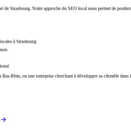
ché de
Strasbourg
. Notre approche du SEO local nous permet de positionn
locales à Strasbourg
mois
ional
du
Bas-Rhin
, ou une entreprise cherchant à développer sa clientèle dans 