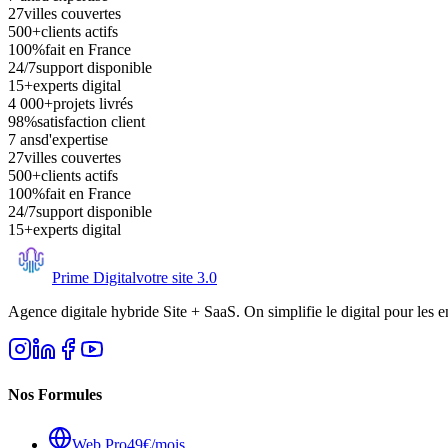
27
villes couvertes
500+
clients actifs
100%
fait en France
24/7
support disponible
15+
experts digital
4 000+
projets livrés
98%
satisfaction client
7 ans
d'expertise
27
villes couvertes
500+
clients actifs
100%
fait en France
24/7
support disponible
15+
experts digital
Prime Digital
votre site 3.0
Agence digitale hybride Site + SaaS. On simplifie le digital pour les e
Nos Formules
Web Pro
49€/mois