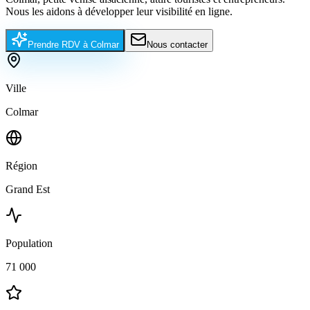
Nous les aidons à développer leur visibilité en ligne.
Prendre RDV à
Colmar
Nous contacter
Ville
Colmar
Région
Grand Est
Population
71 000