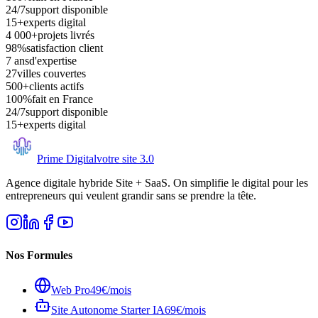
24/7
support disponible
15+
experts digital
4 000+
projets livrés
98%
satisfaction client
7 ans
d'expertise
27
villes couvertes
500+
clients actifs
100%
fait en France
24/7
support disponible
15+
experts digital
Prime Digital
votre site 3.0
Agence digitale hybride Site + SaaS. On simplifie le digital pour les
entrepreneurs qui veulent grandir sans se prendre la tête.
Nos Formules
Web Pro
49€/mois
Site Autonome Starter IA
69€/mois