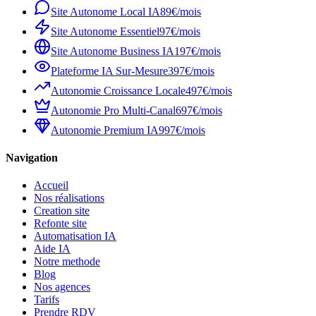
Site Autonome Local IA
89€/mois
Site Autonome Essentiel
97€/mois
Site Autonome Business IA
197€/mois
Plateforme IA Sur-Mesure
397€/mois
Autonomie Croissance Locale
497€/mois
Autonomie Pro Multi-Canal
697€/mois
Autonomie Premium IA
997€/mois
Navigation
Accueil
Nos réalisations
Creation site
Refonte site
Automatisation IA
Aide IA
Notre methode
Blog
Nos agences
Tarifs
Prendre RDV