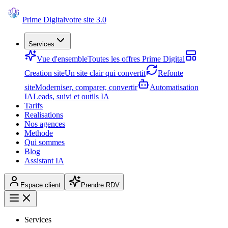
Prime Digital
votre site 3.0
Services
Vue d'ensemble
Toutes les offres Prime Digital
Creation site
Un site clair qui convertit
Refonte
site
Moderniser, comparer, convertir
Automatisation
IA
Leads, suivi et outils IA
Tarifs
Realisations
Nos agences
Methode
Qui sommes
Blog
Assistant IA
Espace client
Prendre RDV
Services