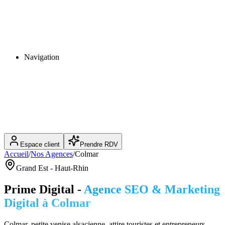
Navigation
Espace client
Prendre RDV
Accueil
/
Nos Agences
/
Colmar
Grand Est
-
Haut-Rhin
Prime Digital -
Agence SEO & Marketing
Digital à
Colmar
Colmar, petite venise alsacienne, attire touristes et entrepreneurs.