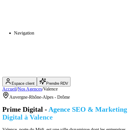
Navigation
Espace client
Prendre RDV
Accueil
/
Nos Agences
/
Valence
Auvergne-Rhône-Alpes
-
Drôme
Prime Digital -
Agence SEO & Marketing
Digital à
Valence
Valence, porte du Midi, est une ville dynamique dont les entreprises