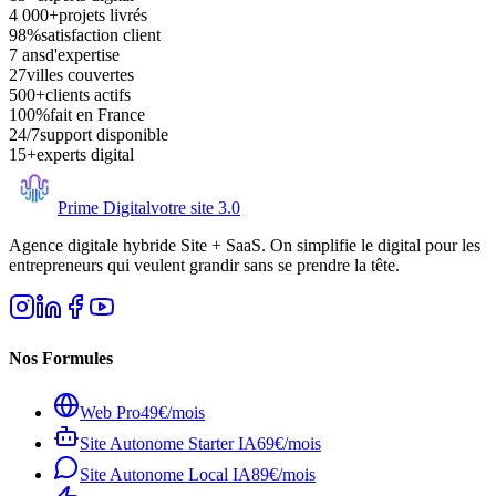
4 000+
projets livrés
98%
satisfaction client
7 ans
d'expertise
27
villes couvertes
500+
clients actifs
100%
fait en France
24/7
support disponible
15+
experts digital
Prime Digital
votre site 3.0
Agence digitale hybride Site + SaaS. On simplifie le digital pour les
entrepreneurs qui veulent grandir sans se prendre la tête.
Nos Formules
Web Pro
49€/mois
Site Autonome Starter IA
69€/mois
Site Autonome Local IA
89€/mois