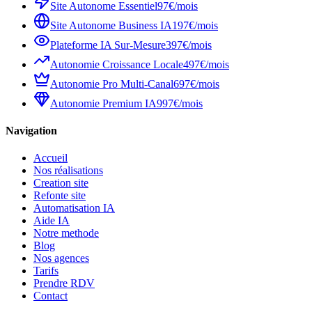
Site Autonome Essentiel
97€/mois
Site Autonome Business IA
197€/mois
Plateforme IA Sur-Mesure
397€/mois
Autonomie Croissance Locale
497€/mois
Autonomie Pro Multi-Canal
697€/mois
Autonomie Premium IA
997€/mois
Navigation
Accueil
Nos réalisations
Creation site
Refonte site
Automatisation IA
Aide IA
Notre methode
Blog
Nos agences
Tarifs
Prendre RDV
Contact