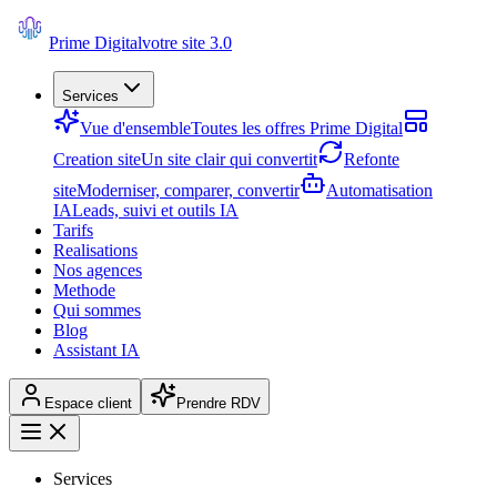
Prime Digital
votre site 3.0
Services
Vue d'ensemble
Toutes les offres Prime Digital
Creation site
Un site clair qui convertit
Refonte
site
Moderniser, comparer, convertir
Automatisation
IA
Leads, suivi et outils IA
Tarifs
Realisations
Nos agences
Methode
Qui sommes
Blog
Assistant IA
Espace client
Prendre RDV
Services