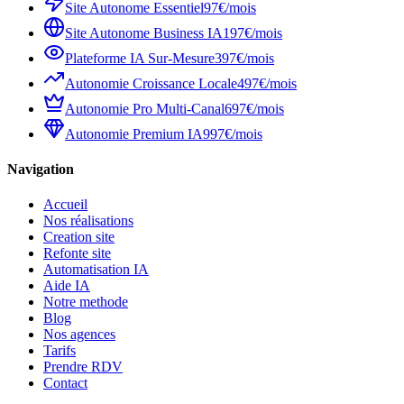
Site Autonome Essentiel
97€/mois
Site Autonome Business IA
197€/mois
Plateforme IA Sur-Mesure
397€/mois
Autonomie Croissance Locale
497€/mois
Autonomie Pro Multi-Canal
697€/mois
Autonomie Premium IA
997€/mois
Navigation
Accueil
Nos réalisations
Creation site
Refonte site
Automatisation IA
Aide IA
Notre methode
Blog
Nos agences
Tarifs
Prendre RDV
Contact