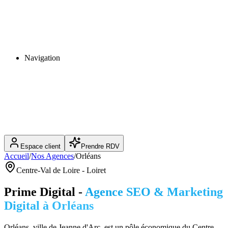
Navigation
Espace client
Prendre RDV
Accueil
/
Nos Agences
/
Orléans
Centre-Val de Loire
-
Loiret
Prime Digital -
Agence SEO & Marketing
Digital à
Orléans
Orléans, ville de Jeanne d'Arc, est un pôle économique du Centre-