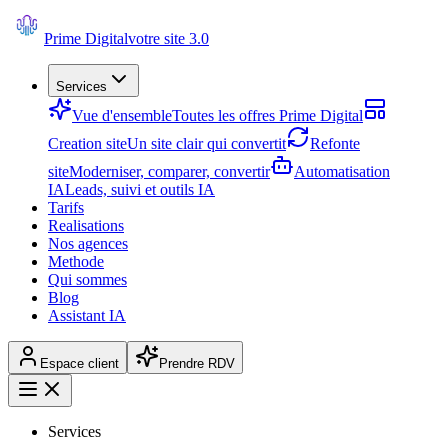
Prime Digital
votre site 3.0
Services
Vue d'ensemble
Toutes les offres Prime Digital
Creation site
Un site clair qui convertit
Refonte
site
Moderniser, comparer, convertir
Automatisation
IA
Leads, suivi et outils IA
Tarifs
Realisations
Nos agences
Methode
Qui sommes
Blog
Assistant IA
Espace client
Prendre RDV
Services