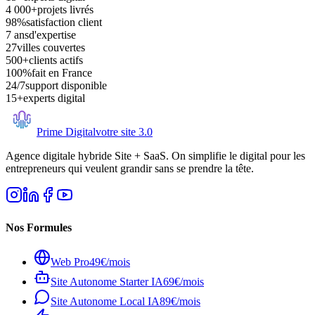
4 000+
projets livrés
98%
satisfaction client
7 ans
d'expertise
27
villes couvertes
500+
clients actifs
100%
fait en France
24/7
support disponible
15+
experts digital
Prime Digital
votre site 3.0
Agence digitale hybride Site + SaaS. On simplifie le digital pour les
entrepreneurs qui veulent grandir sans se prendre la tête.
Nos Formules
Web Pro
49€/mois
Site Autonome Starter IA
69€/mois
Site Autonome Local IA
89€/mois