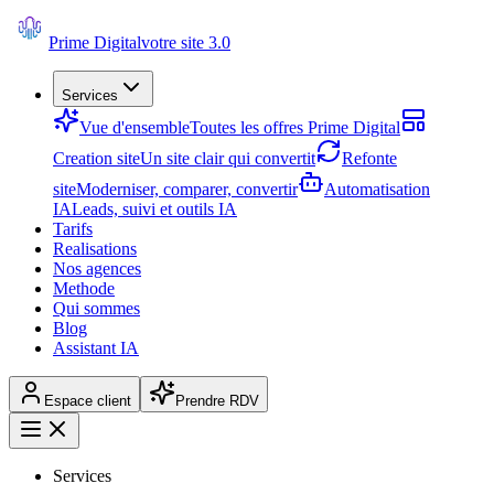
Prime Digital
votre site 3.0
Services
Vue d'ensemble
Toutes les offres Prime Digital
Creation site
Un site clair qui convertit
Refonte
site
Moderniser, comparer, convertir
Automatisation
IA
Leads, suivi et outils IA
Tarifs
Realisations
Nos agences
Methode
Qui sommes
Blog
Assistant IA
Espace client
Prendre RDV
Services