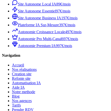
Site Autonome Local IA
89€/mois
Site Autonome Essentiel
97€/mois
Site Autonome Business IA
197€/mois
Plateforme IA Sur-Mesure
397€/mois
Autonomie Croissance Locale
497€/mois
Autonomie Pro Multi-Canal
697€/mois
Autonomie Premium IA
997€/mois
Navigation
Accueil
Nos réalisations
Creation site
Refonte site
Automatisation IA
Aide IA
Notre methode
Blog
Nos agences
Tarifs
Prendre RDV