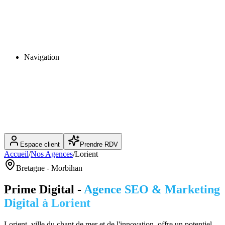
Navigation
Espace client
Prendre RDV
Accueil
/
Nos Agences
/
Lorient
Bretagne
-
Morbihan
Prime Digital -
Agence SEO & Marketing
Digital à
Lorient
Lorient, ville du chant de mer et de l'innovation, offre un potentiel