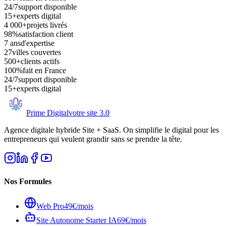
24/7
support disponible
15+
experts digital
4 000+
projets livrés
98%
satisfaction client
7 ans
d'expertise
27
villes couvertes
500+
clients actifs
100%
fait en France
24/7
support disponible
15+
experts digital
Prime Digital
votre site 3.0
Agence digitale hybride Site + SaaS. On simplifie le digital pour les
entrepreneurs qui veulent grandir sans se prendre la tête.
Nos Formules
Web Pro
49€/mois
Site Autonome Starter IA
69€/mois