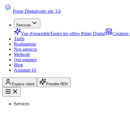
Prime Digital
votre site 3.0
Services
Vue d'ensemble
Toutes les offres Prime Digital
Creation s
Tarifs
Realisations
Nos agences
Methode
Qui sommes
Blog
Assistant IA
Espace client
Prendre RDV
Services