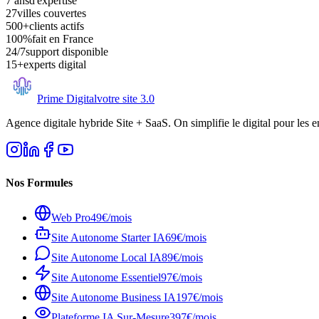
7 ans
d'expertise
27
villes couvertes
500+
clients actifs
100%
fait en France
24/7
support disponible
15+
experts digital
Prime Digital
votre site 3.0
Agence digitale hybride Site + SaaS. On simplifie le digital pour les e
Nos Formules
Web Pro
49€/mois
Site Autonome Starter IA
69€/mois
Site Autonome Local IA
89€/mois
Site Autonome Essentiel
97€/mois
Site Autonome Business IA
197€/mois
Plateforme IA Sur-Mesure
397€/mois