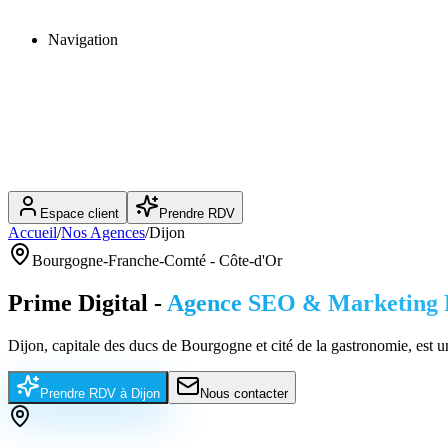
Navigation
Espace client
Prendre RDV
Accueil
/
Nos Agences
/
Dijon
Bourgogne-Franche-Comté
-
Côte-d'Or
Prime Digital -
Agence SEO & Marketing D
Dijon, capitale des ducs de Bourgogne et cité de la gastronomie, est un
Prendre RDV à
Dijon
Nous contacter