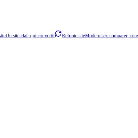
ite
Un site clair qui convertit
Refonte site
Moderniser, comparer, conv