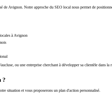
hé de
Avignon
. Notre approche du SEO local nous permet de positionner
locales à Avignon
mois
ional
Vaucluse
, ou une entreprise cherchant à développer sa clientèle dans la
n
?
re situation et vous proposerons un plan d'action personnalisé.