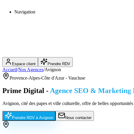
Navigation
Espace client
Prendre RDV
Accueil
/
Nos Agences
/
Avignon
Provence-Alpes-Côte d'Azur
-
Vaucluse
Prime Digital -
Agence SEO & Marketing D
Avignon, cité des papes et ville culturelle, offre de belles opportunités 
Prendre RDV à
Avignon
Nous contacter