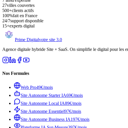
7 ans
d'expertise
27
villes couvertes
500+
clients actifs
100%
fait en France
24/7
support disponible
15+
experts digital
Prime Digital
votre site 3.0
Agence digitale hybride Site + SaaS. On simplifie le digital pour les e
Nos Formules
Web Pro
49€/mois
Site Autonome Starter IA
69€/mois
Site Autonome Local IA
89€/mois
Site Autonome Essentiel
97€/mois
Site Autonome Business IA
197€/mois
Plateforme IA Sur-Mesure
397€/mois