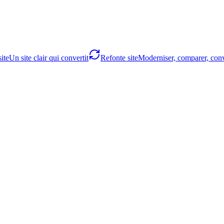
ite
Un site clair qui convertit
Refonte site
Moderniser, comparer, conv