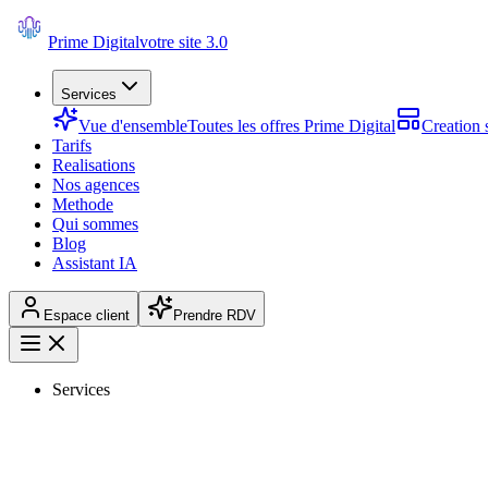
Prime Digital
votre site 3.0
Services
Vue d'ensemble
Toutes les offres Prime Digital
Creation s
Tarifs
Realisations
Nos agences
Methode
Qui sommes
Blog
Assistant IA
Espace client
Prendre RDV
Services